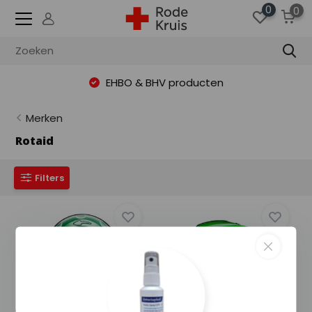
0
0
EHBO & BHV producten
Merken
Rotaid
Filters
AED kast Rotaid Solid
Rotaid Swift AED