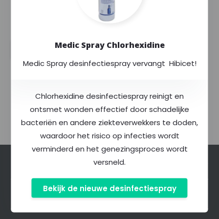
Plus HEAT
binnenkast
--,--
Excl. btw
--,--
Excl. btw
--,--
--,--
Incl. btw
Incl. btw
Medic Spray Chlorhexidine
Medic Spray desinfectiespray vervangt Hibicet!
Chlorhexidine desinfectiespray reinigt en
ontsmet wonden effectief door schadelijke
bacteriën en andere ziekteverwekkers te doden,
waardoor het risico op infecties wordt
verminderd en het genezingsproces wordt
versneld.
Klantenservice
Bekijk de nieuwe desinfectiespray
Mijn account