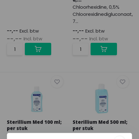
Chloorhexidine, 0,5%
Chloorexidinedigluconaat,
7...
--,--
Excl. btw
--,--
Excl. btw
--,--
--,--
Incl. btw
Incl. btw
Sterillium Med 100 ml;
Sterillium Med 500 ml;
per stuk
per stuk
Sterillium MED bevat de