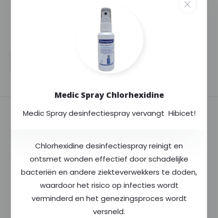
werkzame stof ethanol
di...
--,--
Excl. btw
--,--
Excl. btw
--,--
--,--
Incl. btw
Incl. btw
Medic Spray Chlorhexidine
Medic Spray desinfectiespray vervangt Hibicet!
Chlorhexidine desinfectiespray reinigt en
ontsmet wonden effectief door schadelijke
bacteriën en andere ziekteverwekkers te doden,
Sterillium Gel Pure
Unicura handsoap
475ml
balance pomp 250ml
waardoor het risico op infecties wordt
--,--
Excl. btw
--,--
Excl. btw
verminderd en het genezingsproces wordt
--,--
--,--
Incl. btw
Incl. btw
versneld.