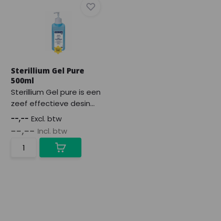
Sterillium Gel Pure
500ml
Sterillium Gel pure is een
zeef effectieve desin...
--,--
Excl. btw
--,--
Incl. btw