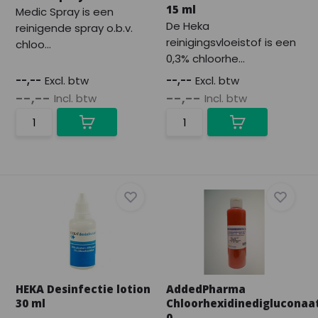
15 ml
Medic Spray is een
De Heka
reinigende spray o.b.v.
reinigingsvloeistof is een
chloo...
0,3% chloorhe...
--,--
Excl. btw
--,--
Excl. btw
--,--
--,--
Incl. btw
Incl. btw
HEKA Desinfectie lotion
AddedPharma
30 ml
Chloorhexidinedigluconaa
0,...