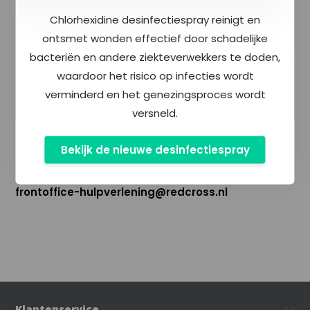
Chlorhexidine desinfectiespray reinigt en
ontsmet wonden effectief door schadelijke
bacteriën en andere ziekteverwekkers te doden,
waardoor het risico op infecties wordt
verminderd en het genezingsproces wordt
versneld.
Ben je een vrijwilliger of medewerker van het Rode
Bekijk de nieuwe desinfectiespray
Kruis en heb je suggesties voor nieuwe producten
op dit bestelportaal? Stuur een mail naar
frontoffice-hulpverlening@redcross.nl
Klantenservice