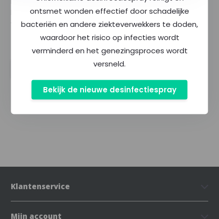
Per paar in een
ontsmet wonden effectief door schadelijke
kartonnen doosje
verpakt. Gehoor...
bacteriën en andere ziekteverwekkers te doden,
waardoor het risico op infecties wordt
--,--
Excl. btw
--,--
verminderd en het genezingsproces wordt
Incl. btw
versneld.
Bekijk de nieuwe desinfectiespray
Klantenservice
Mijn account