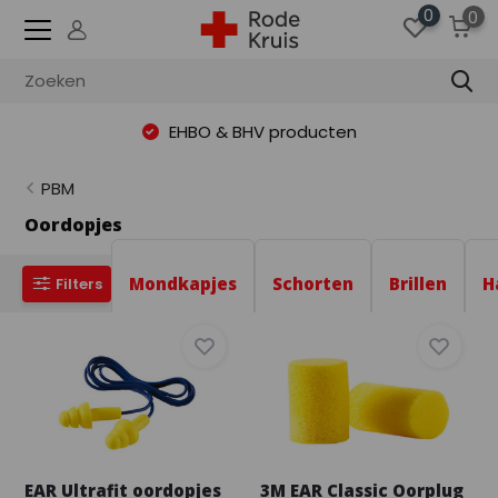
0
0
EHBO & BHV producten
PBM
Oordopjes
Mondkapjes
Schorten
Brillen
H
Filters
EAR Ultrafit oordopjes
3M EAR Classic Oorplug