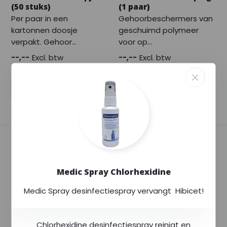
(50 stuks)
(1 paar)
Per paar in een
Gehoorbeschermers van
kartonnen doosje
geschuimd polymeer
verpakt. Gehoor...
voor op...
--,--
Excl. btw
--,--
Excl. btw
--,--
--,--
Incl. btw
Incl. btw
Medic Spray Chlorhexidine
Medic Spray desinfectiespray vervangt Hibicet!
EAR Classic oordopjes
(250 sets)
Chlorhexidine desinfectiespray reinigt en