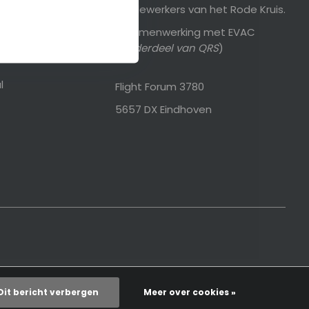
medewerkers van het Rode Kruis.
In samenwerking met EVAC
en
(
onderdeel van QRS
)
l
Flight Forum 3780
5657 DX Eindhoven
Dit bericht verbergen
Meer over cookies »