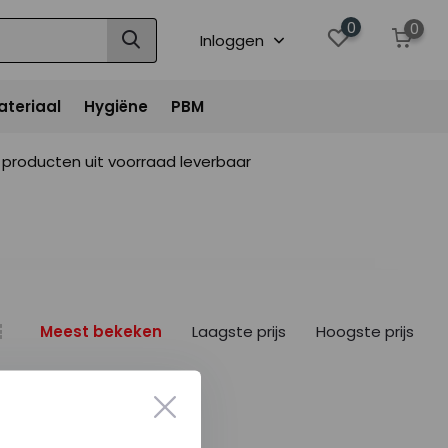
0
0
Inloggen
ateriaal
Hygiëne
PBM
producten uit voorraad leverbaar
Meest bekeken
Laagste prijs
Hoogste prijs