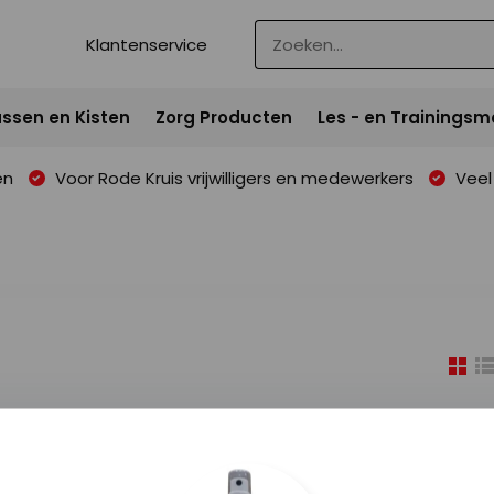
Klantenservice
ssen en Kisten
Zorg Producten
Les - en Trainingsm
en
Voor Rode Kruis vrijwilligers en medewerkers
Veel 
 gevonden!...