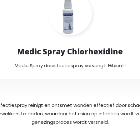
Medic Spray Chlorhexidine
Medic Spray desinfectiespray vervangt Hibicet!
nfectiespray reinigt en ontsmet wonden effectief door schad
n account
Categorieën
rwekkers te doden, waardoor het risico op infecties wordt v
genezingsproces wordt versneld.
istreren
AED
n bestellingen
EHBO Post