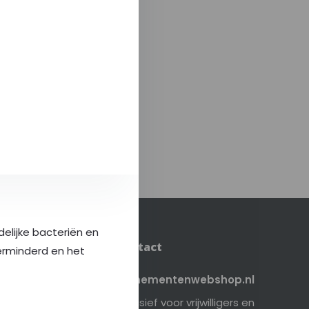
elijke bacteriën en
Contact
erminderd en het
Evenementenwebshop.nl
Exclusief voor vrijwilligers en