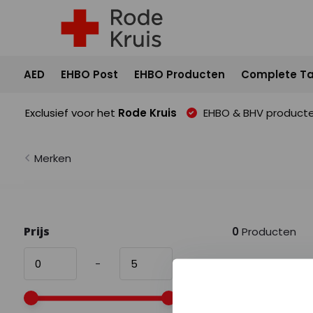
AED
EHBO Post
EHBO Producten
Complete Ta
Exclusief voor het
Rode Kruis
EHBO & BHV product
Merken
Prijs
0
Producten
-
Geen producten