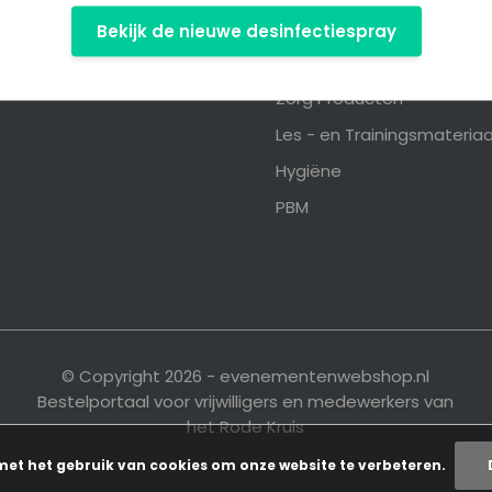
 verlanglijst
EHBO Producten
Bekijk de nieuwe desinfectiespray
Complete Tassen en Kist
Zorg Producten
Les - en Trainingsmateriaa
Hygiëne
PBM
© Copyright 2026 - evenementenwebshop.nl
Bestelportaal voor vrijwilligers en medewerkers van
het Rode Kruis
met het gebruik van cookies om onze website te verbeteren.