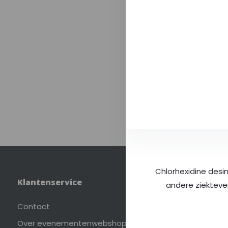
Chlorhexidine desi
Klantenservice
Mij
andere ziekteve
Contact
Reg
Over evenementenwebshop.nl
Mij