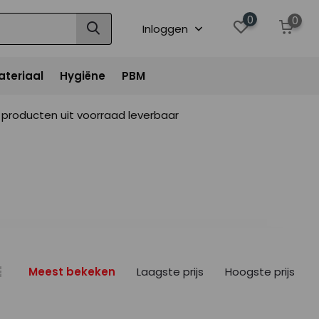
0
0
Inloggen
ateriaal
Hygiëne
PBM
producten uit voorraad leverbaar
Meest bekeken
Laagste prijs
Hoogste prijs