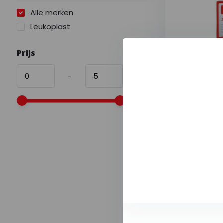
Alle merken
Leukoplast
Prijs
-
Leukoplast 
cm (10 strip
Leukoplast so
huidvrien...
--,--
Excl. bt