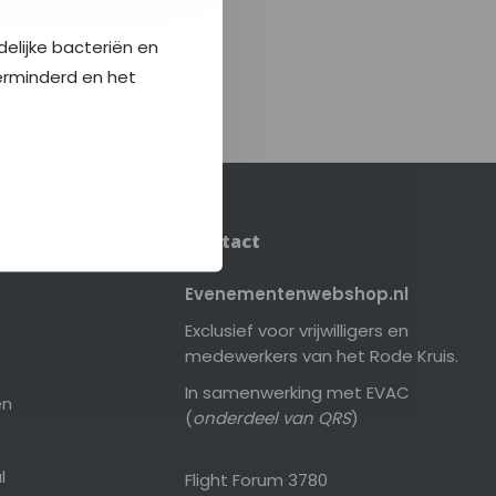
elijke bacteriën en
erminderd en het
Contact
Evenementenwebshop.nl
Exclusief voor vrijwilligers en
medewerkers van het Rode Kruis.
In samenwerking met EVAC
en
(
onderdeel van QRS
)
l
Flight Forum 3780