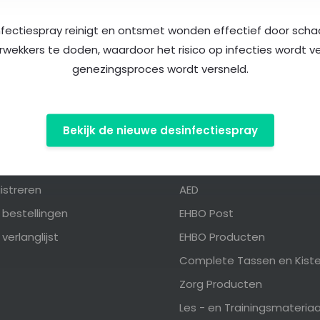
nfectiespray reinigt en ontsmet wonden effectief door schad
rwekkers te doden, waardoor het risico op infecties wordt v
genezingsproces wordt versneld.
Bekijk de nieuwe desinfectiespray
n account
Categorieën
istreren
AED
n bestellingen
EHBO Post
 verlanglijst
EHBO Producten
Complete Tassen en Kist
Zorg Producten
Les - en Trainingsmateriaa