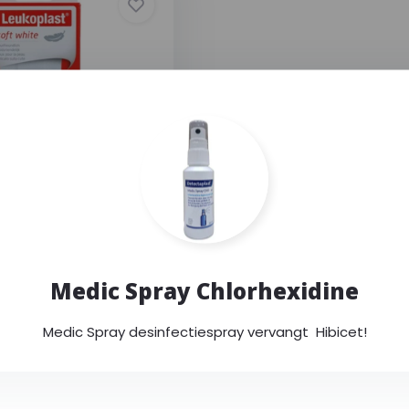
Soft White - 6 x 10
s)
ft white pleisters zijn
Medic Spray Chlorhexidine
--,--
Medic Spray desinfectiespray vervangt Hibicet!
Incl. btw
w