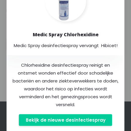
Gauze CE (1 Stuks)
H&H Compressed Z-fold
Gauze CE
--,--
Excl. btw
--,--
Incl. btw
Medic Spray Chlorhexidine
Medic Spray desinfectiespray vervangt Hibicet!
Chlorhexidine desinfectiespray reinigt en
ontsmet wonden effectief door schadelijke
bacteriën en andere ziekteverwekkers te doden,
waardoor het risico op infecties wordt
verminderd en het genezingsproces wordt
versneld.
Klantenservice
Bekijk de nieuwe desinfectiespray