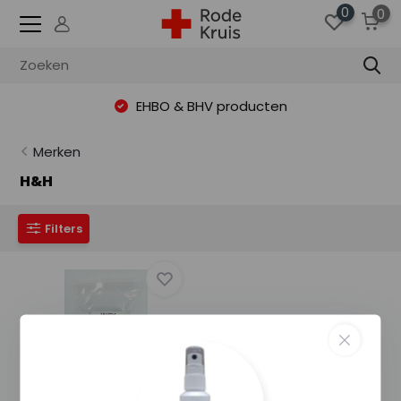
0
0
EHBO & BHV producten
Merken
H&H
Filters
H&H Compressed Z-fold