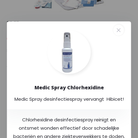
--,--
--,-- excl. 21% btw
Levertijd: 1 tot 2 weken
Laerdal Resusci Anne QCPR torso in draagtas is een
geavanceerde reanimatiepop ter grote van een
volwassene, met een realistische anatomie....
Toon meer
Medic Spray Chlorhexidine
Exclusief voor
Rode Kruis
Medic Spray desinfectiespray vervangt Hibicet!
Altijd
scherp
geprijsd
Meer dan
400
producten op voorraad
Chlorhexidine desinfectiespray reinigt en
ontsmet wonden effectief door schadelijke
bacteriën en andere ziekteverwekkers te doden,