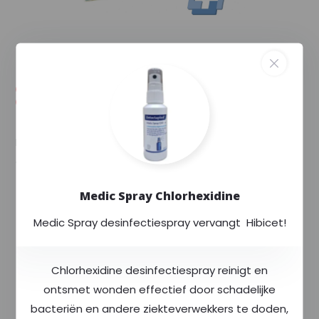
--,--
--,-- excl. 21% btw
Voorraad (10)
Levertijd: Uw order wordt extra gecontroleerd
en binnen enkele dagen verstuurd.
Disposable beschermingsdoekjes voor
oefenpoppen....
Toon meer
Medic Spray Chlorhexidine
Exclusief voor
Rode Kruis
Medic Spray desinfectiespray vervangt Hibicet!
Altijd
scherp
geprijsd
Meer dan
400
producten op voorraad
Chlorhexidine desinfectiespray reinigt en
ontsmet wonden effectief door schadelijke
Productomschrijving
bacteriën en andere ziekteverwekkers te doden,