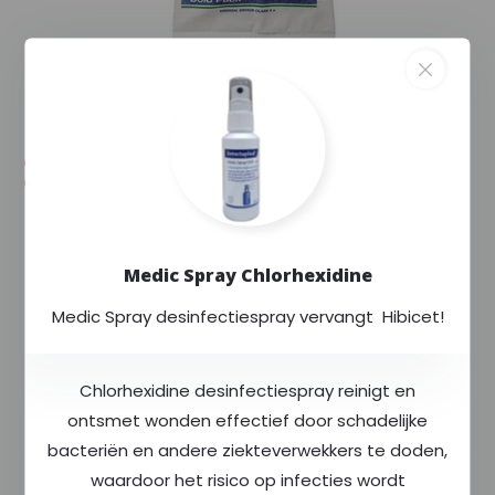
--,--
--,-- excl. 9% btw
Voorraad (20+)
Levertijd: Uw order wordt extra gecontroleerd
en binnen enkele dagen verstuurd.
Exclusief voor
Rode Kruis
Medic Spray Chlorhexidine
Altijd
scherp
geprijsd
Medic Spray desinfectiespray vervangt Hibicet!
Meer dan
400
producten op voorraad
Chlorhexidine desinfectiespray reinigt en
Productomschrijving
ontsmet wonden effectief door schadelijke
bacteriën en andere ziekteverwekkers te doden,
waardoor het risico op infecties wordt
Specificaties