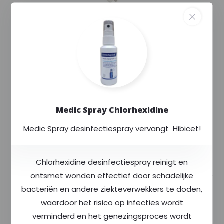
--,--
--,-- excl. 9% btw
Levertijd: 2 tot 3 werkdagen
Exclusief voor
Rode Kruis
Altijd
scherp
geprijsd
Medic Spray Chlorhexidine
Meer dan
400
producten op voorraad
Medic Spray desinfectiespray vervangt Hibicet!
Productomschrijving
Chlorhexidine desinfectiespray reinigt en
ontsmet wonden effectief door schadelijke
bacteriën en andere ziekteverwekkers te doden,
Specificaties
waardoor het risico op infecties wordt
verminderd en het genezingsproces wordt
Delen