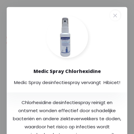
--,--
--,-- excl. 9% btw
Voorraad (20+)
Levertijd: Uw order wordt extra gecontroleerd
en binnen enkele dagen verstuurd.
Exclusief voor
Rode Kruis
Medic Spray Chlorhexidine
Altijd
scherp
geprijsd
Meer dan
400
producten op voorraad
Medic Spray desinfectiespray vervangt Hibicet!
Chlorhexidine desinfectiespray reinigt en
Productomschrijving
ontsmet wonden effectief door schadelijke
bacteriën en andere ziekteverwekkers te doden,
Specificaties
waardoor het risico op infecties wordt