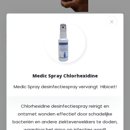
--,--
--,-- excl. 9% btw
Voorraad (18)
Levertijd: Uw order wordt extra gecontroleerd
en binnen enkele dagen verstuurd.
Ideaal zwachtel van 100% katoen....
Toon meer
Exclusief voor
Rode Kruis
Medic Spray Chlorhexidine
Altijd
scherp
geprijsd
Medic Spray desinfectiespray vervangt Hibicet!
Meer dan
400
producten op voorraad
Chlorhexidine desinfectiespray reinigt en
ontsmet wonden effectief door schadelijke
Productomschrijving
bacteriën en andere ziekteverwekkers te doden,
waardoor het risico op infecties wordt