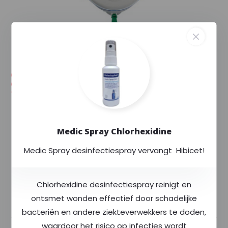
--,--
--,-- excl. 9% btw
Voorraad (1)
Levertijd: Vandaag besteld, is morgen
verzonden. Na verzending, wordt uw order
meestal binnen 24 uur geleverd.
Exclusief voor
Rode Kruis
Medic Spray Chlorhexidine
Altijd
scherp
geprijsd
Medic Spray desinfectiespray vervangt Hibicet!
Meer dan
400
producten op voorraad
Chlorhexidine desinfectiespray reinigt en
ontsmet wonden effectief door schadelijke
Productomschrijving
bacteriën en andere ziekteverwekkers te doden,
waardoor het risico op infecties wordt