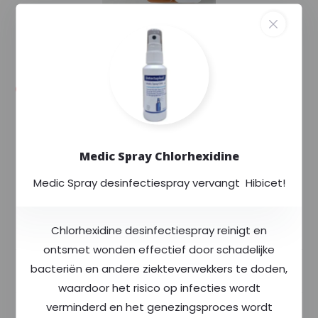
--,--
--,-- excl. 21% btw
Levertijd: 3 tot 6 werkdagen
Exclusief voor
Rode Kruis
Altijd
scherp
geprijsd
Medic Spray Chlorhexidine
Meer dan
400
producten op voorraad
Medic Spray desinfectiespray vervangt Hibicet!
Productomschrijving
Chlorhexidine desinfectiespray reinigt en
ontsmet wonden effectief door schadelijke
bacteriën en andere ziekteverwekkers te doden,
Specificaties
waardoor het risico op infecties wordt
verminderd en het genezingsproces wordt
Delen