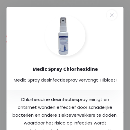
--,--
--,-- excl. 21% btw
Voorraad (2)
Levertijd: Uw order wordt extra gecontroleerd
en binnen enkele dagen verstuurd.
Exclusief voor
Rode Kruis
Medic Spray Chlorhexidine
Altijd
scherp
geprijsd
Meer dan
400
producten op voorraad
Medic Spray desinfectiespray vervangt Hibicet!
Chlorhexidine desinfectiespray reinigt en
Productomschrijving
ontsmet wonden effectief door schadelijke
bacteriën en andere ziekteverwekkers te doden,
Specificaties
waardoor het risico op infecties wordt