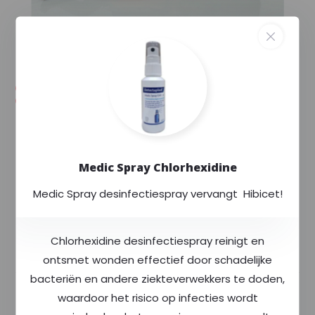
--,--
--,-- excl. 21% btw
Voorraad (11)
Levertijd: Uw order wordt extra gecontroleerd
en binnen enkele dagen verstuurd.
Exclusief voor
Rode Kruis
Medic Spray Chlorhexidine
Altijd
scherp
geprijsd
Meer dan
400
producten op voorraad
Medic Spray desinfectiespray vervangt Hibicet!
Chlorhexidine desinfectiespray reinigt en
Productomschrijving
ontsmet wonden effectief door schadelijke
bacteriën en andere ziekteverwekkers te doden,
Specificaties
waardoor het risico op infecties wordt