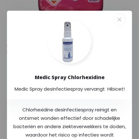
--,--
--,-- excl. 9% btw
Voorraad (8)
Levertijd: Uw order wordt extra gecontroleerd
en binnen enkele dagen verstuurd.
Exclusief voor
Rode Kruis
Medic Spray Chlorhexidine
Altijd
scherp
geprijsd
Medic Spray desinfectiespray vervangt Hibicet!
Meer dan
400
producten op voorraad
Chlorhexidine desinfectiespray reinigt en
Productomschrijving
ontsmet wonden effectief door schadelijke
bacteriën en andere ziekteverwekkers te doden,
waardoor het risico op infecties wordt
Specificaties